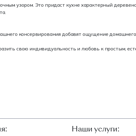
точным узором. Это придаст кухне характерный деревен
та.
омашнего консервирования добавят ощущение домашнего
ыразить свою индивидуальность и любовь к простым, ес
8
я:
Наши услуги: