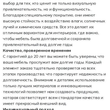
выбор
для
тех
,
кто
ценит
не
только
визуальную
привлекательность
,
но
и
функциональность
.
Благодаря специальному
покрытию
,
они
имеют
высокую
стойкость
к
воздействию
влаги, солнечных
лучей
и
химических средств.
Все
это
делает
их
отличным
вариантом
для
интерьеров
,
где
важно,
чтобы
мебель
была
долговечной
и
сохраняла
привлекательный
вид
долгие
годы
.
Качество
, проверенное временем
С
гарантией
до
20
лет
вы
можете
быть
уверены,
что
ваша
мебель
прослужит
вам
долгие
годы
.
Каждый
элемент заказа
тщательно
проверяется
на
всех
этапах
производства,
что
гарантирует
надежность
и
долговечность
.
Внимание
к
деталям,
использование
только
лучших
материалов
и
инновационных
технологий
позволяет
нам
создавать
продукцию,
которая
соответствует
всем
стандартам
качества
и
имеет
прекрасный
внешний
вид
.
Индивидуальный
подход