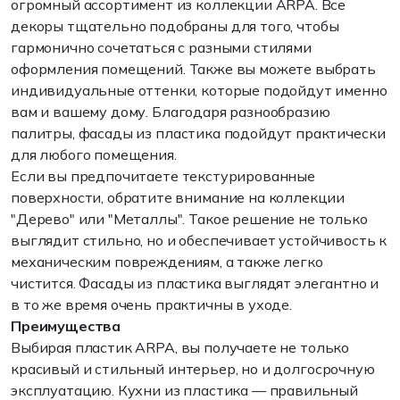
огромный ассортимент
из
коллекции
ARPA
.
Все
декоры
тщательно
подобраны
для
того
,
чтобы
гармонично сочетаться
с
разными
стилями
оформления
помещений
.
Также
вы
можете
выбрать
индивидуальные
оттенки,
которые
подойдут
именно
вам
и
вашему
дому
. Благодаря разнообразию
палитры,
фасады
из
пластика
подойдут
практически
для
любого
помещения
.
Если
вы
предпочитаете текстурированные
поверхности, обратите
внимание
на
коллекции
"Дерево"
или
"Металлы".
Такое
решение
не
только
выглядит
стильно
,
но
и
обеспечивает
устойчивость
к
механическим
повреждениям
,
а
также
легко
чистится.
Фасады
из
пластика
выглядят
элегантно
и
в
то
же
время
очень
практичны
в
уходе.
Преимущества
Выбирая
пластик
ARPA
,
вы
получаете
не
только
красивый
и
стильный
интерьер
,
но
и
долгосрочную
эксплуатацию
.
Кухни
из
пластика
— правильный