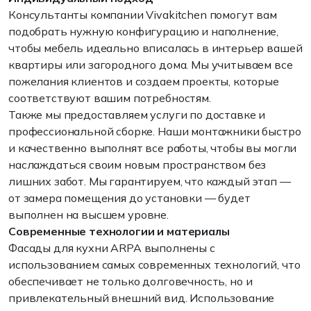
Консультанты компании Vivakitchen помогут
вам
подобрать нужную конфигурацию
и
наполнение,
чтобы
мебель
идеально
вписалась
в
интерьер
вашей
квартиры
или
загородного
дома
.
Мы
учитываем
все
пожелания клиентов
и
создаем
проекты,
которые
соответствуют
вашим
потребностям.
Также
мы
предоставляем услуги
по
доставке
и
профессиональной сборке.
Наши
монтажники быстро
и
качественно выполнят
все
работы,
чтобы
вы
могли
наслаждаться
своим
новым пространством
без
лишних забот.
Мы
гарантируем
,
что
каждый
этап
—
от
замера
помещения
до
установки —
будет
выполнен
на
высшем уровне.
Современные
технологии
и
материалы
Фасады
для
кухни
ARPA
выполнены
с
использованием
самых
современных
технологий
,
что
обеспечивает
не
только
долговечность
,
но
и
привлекательный
внешний
вид
.
Использование