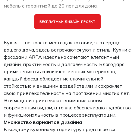
мебель с гарантией до 20 лет для дома.
БЕСПЛАТНЫЙ ДИЗАЙН-ПРОЕКТ
Кухня
—
не
просто место
для
готовки,
это
сердце
вашего
дома
,
здесь
встречаются уют
и
стиль
.
Кухни
с
фасадами
ARPA
идеально
сочетают
элегантный
дизайн
, практичность
и
долговечность
. Благодаря
применению высококачественных
материалов
,
каждый
фасад
обладает исключительной
стойкостью
к
внешним
воздействиям
и
сохраняет
свою
привлекательность
на
протяжении многих
лет
.
Эти
модели привлекают
внимание
своим
современным
видом
,
а
также
обеспечивают
удобство
и
функциональность
в
процессе
эксплуатации
.
Множество
вариантов
дизайна
К
каждому
кухонному гарнитуру предлагается