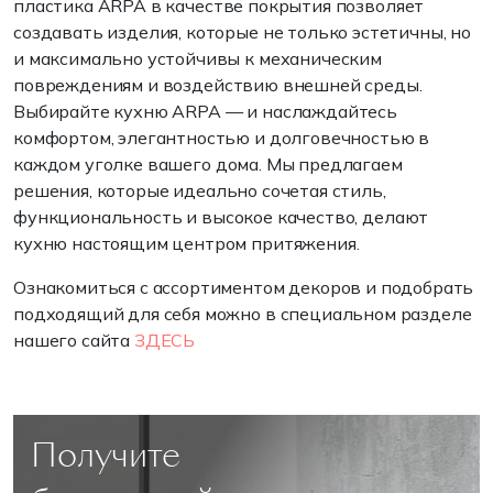
пластика
ARPA
в
качестве
покрытия
позволяет
создавать
изделия,
которые
не
только
эстетичны,
но
и
максимально устойчивы
к
механическим
повреждениям
и
воздействию
внешней
среды.
Выбирайте
кухню
ARPA
—
и
наслаждайтесь
комфортом, элегантностью
и
долговечностью
в
каждом
уголке
вашего
дома
.
Мы
предлагаем
решения
,
которые
идеально
сочетая
стиль
,
функциональность
и
высокое
качество
,
делают
кухню
настоящим центром притяжения.
Ознакомиться с ассортиментом декоров и подобрать
подходящий для себя можно в специальном разделе
нашего сайта
ЗДЕСЬ
Получите