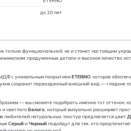
ETERNO
до 20 лет
 не только функциональной, но и станет настоящим укр
минимализм, продуманные детали и высокое качество ис
о МДФ с уникальным покрытием
ETERNO
, которое обеспе
 кухня сохранит первозданный внешний вид — гладкие п
разием — вы сможете подобрать именно тот оттенок, к
о и светлого
Белого
, который визуально расширяет прос
я любителей натуральных текстур предлагается цвет
Д
ьные
Серый
и
Черный
подойдут для тех, кто предпочитае
действительно уникальной.