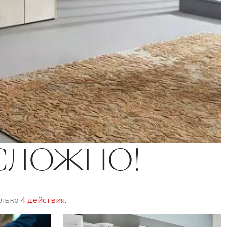
ЕСЛОЖНО!
олько
4 действия: