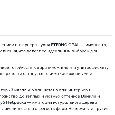
ашением интерьера, кухня
ETERNO OPAL
— именно то,
полнения, что делает ее идеальным выбором для
чивает стойкость к царапинам, влаге и ультрафиолету.
оверхности останутся такими же красивыми и
оторый идеально впишется в ваш интерьер и
транство, до теплых и уютных оттенков
Ванили
и
уб Небраска
— имитация натурального дерева,
т лаконичность и строгость форм. Возможны и другие