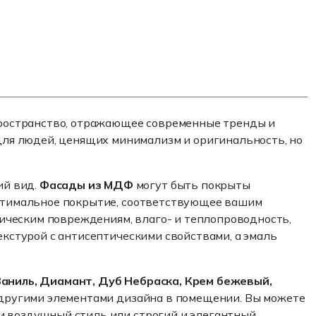
 пространство, отражающее современные тренды и
ля людей, ценящих минимализм и оригинальность, но
ий вид.
Фасады из МДФ
могут быть покрыты
оптимальное покрытие, соответствующее вашим
ическим повреждениям, влаго- и теплопроводность,
екстурой с антисептическими свойствами, а эмаль
Ваниль, Диамант, Дуб Небраска, Крем бежевый,
 с другими элементами дизайна в помещении. Вы можете
и воздушный стиль или строгий и элегантный.