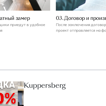
латный замер
03. Договор и произ
ики приедут в удобное
После заключения договор
мя
проект отправляется на ф
Kuppersberg