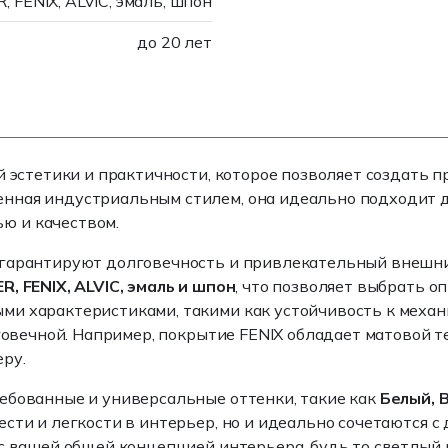
, FENIX, ALVIC, эмаль, шпон
до 20 лет
ой эстетики и практичности, которое позволяет создать
нная индустриальным стилем, она идеально подходит д
ю и качеством.
 гарантируют долговечность и привлекательный внешн
R, FENIX, ALVIC, эмаль и шпон
, что позволяет выбрать 
и характеристиками, такими как устойчивость к механ
лговечной. Например, покрытие FENIX обладает матовой т
ру.
ебованные и универсальные оттенки, такие как
Белый, 
жести и легкости в интерьер, но и идеально сочетаются
 с вашей общей концепцией интерьера, будь то светлый 