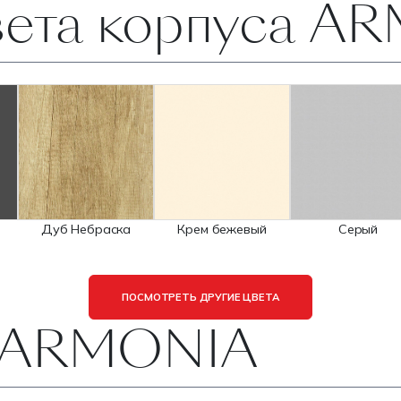
вета корпуса A
Дуб Небраска
Крем бежевый
Серый
ПОСМОТРЕТЬ ДРУГИЕ ЦВЕТА
 ARMONIA