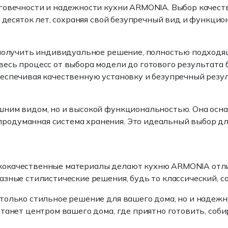
говечности и надежности кухни ARMONIA. Выбор качест
н десяток лет, сохраняя свой безупречный вид и функци
м получить индивидуальное решение, полностью подходя
 весь процесс от выбора модели до готового результат
еспечивая качественную установку и безупречный резул
шним видом, но и высокой функциональностью. Она осна
думанная система хранения. Это идеальный выбор для 
кокачественные материалы делают кухню ARMONIA отлич
азные стилистические решения, будь то классический, 
е только стильное решение для вашего дома, но и надеж
танет центром вашего дома, где приятно готовить, соби