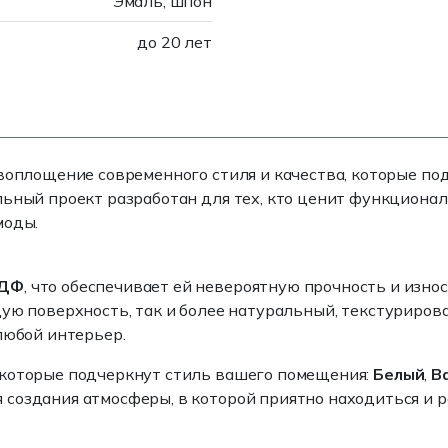
Эмаль, шпон
до 20 лет
е воплощение современного стиля и качества, которые 
ьный проект разработан для тех, кто ценит функционал
моды.
ДФ
, что обеспечивает ей невероятную прочность и изно
ющую поверхность, так и более натуральный, текстурир
любой интерьер.
, которые подчеркнут стиль вашего помещения:
Белый
,
В
 создания атмосферы, в которой приятно находиться и р