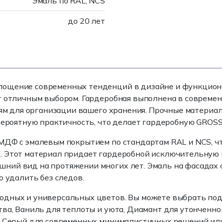
Эмаль по RAL, NCS
до 20 лет
лощение современных тенденций в дизайне и функционал
т отличным выбором. Гардеробная выполнена в современн
ниям для организации вашего хранения. Прочные матери
евероятную практичность, что делает гардеробную GRO
МДФ с эмалевым покрытием по стандартам RAL и NCS, чт
 Этот материал придает гардеробной исключительную пр
ий вид на протяжении многих лет. Эмаль на фасадах о
о удалить без следов.
одных и универсальных цветов. Вы можете выбрать под
тва, Ваниль для теплоты и уюта, Диамант для утонченно
, Серый для современных минималистичных решений или