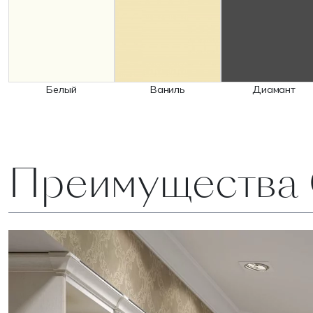
Белый
Ваниль
Диамант
Преимущества