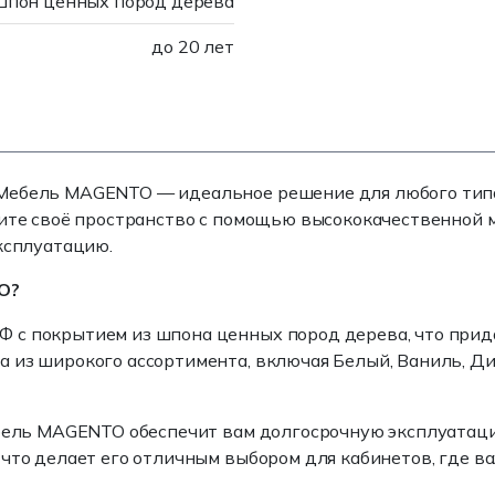
пон ценных пород дерева
до 20 лет
Мебель MAGENTO — идеальное решение для любого типа 
ите своё пространство с помощью высококачественной м
ксплуатацию.
O?
с покрытием из шпона ценных пород дерева, что прида
 из широкого ассортимента, включая Белый, Ваниль, Ди
ебель MAGENTO обеспечит вам долгосрочную эксплуатац
что делает его отличным выбором для кабинетов, где в