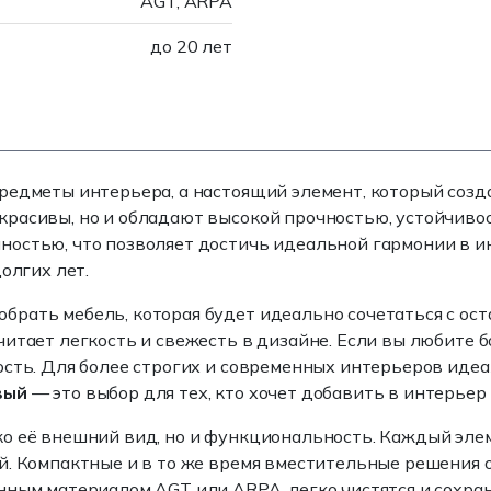
AGT, ARPA
до 20 лет
редметы интерьера, а настоящий элемент, который созд
красивы, но и обладают высокой прочностью, устойчиво
ностью, что позволяет достичь идеальной гармонии в и
олгих лет.
рать мебель, которая будет идеально сочетаться с ос
читает легкость и свежесть в дизайне. Если вы любите 
ость. Для более строгих и современных интерьеров иде
вый
— это выбор для тех, кто хочет добавить в интерьер
о её внешний вид, но и функциональность. Каждый элем
й. Компактные и в то же время вместительные решения 
нным материалом AGT или ARPA, легко чистятся и сохра