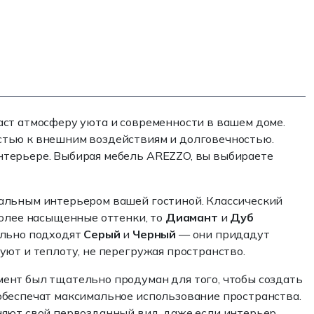
аст атмосферу уюта и современности в вашем доме.
стью к внешним воздействиям и долговечностью.
нтерьере. Выбирая мебель AREZZO, вы выбираете
тальным интерьером вашей гостиной. Классический
более насыщенные оттенки, то
Диамант
и
Дуб
ально подходят
Серый
и
Черный
— они придадут
 уют и теплоту, не перегружая пространство.
ент был тщательно продуман для того, чтобы создать
обеспечат максимальное использование пространства.
няют свой первозданный вид, даже если интерьер