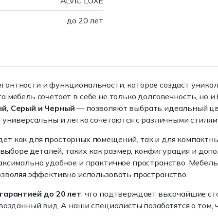
ALVIC LUXE
до 20 лет
гантности и функциональности, которое создаст уникал
эта мебель сочетает в себе не только долговечность, н
ый, Серый и Черный
— позволяют выбрать идеальный цве
 универсальны и легко сочетаются с различными стилям
ет как для просторных помещений, так и для компактных
в выборе деталей, таких как размер, конфигурация и д
аксимально удобное и практичное пространство. Мебел
озволяя эффективно использовать пространство.
гарантией до 20 лет
, что подтверждает высочайшие ст
возданный вид. А наши специалисты позаботятся о том, 