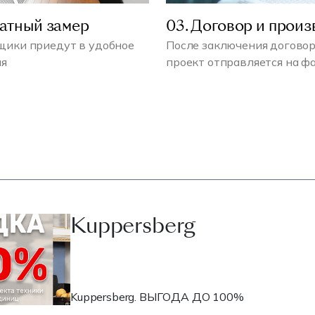
латный замер
03. Договор и произ
ики приедут в удобное
После заключения договор
мя
проект отправляется на ф
Kuppersberg
Kuppersberg. ВЫГОДА ДО 100%