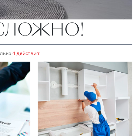
ЕСЛОЖНО!
олько
4 действия: