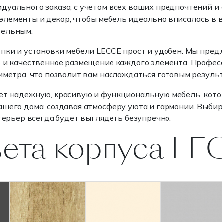
дуального заказа, с учетом всех ваших предпочтений и
лементы и декор, чтобы мебель идеально вписалась в в
тельным.
упки и установки мебели LECCE прост и удобен. Мы пред
е и качественное размещение каждого элемента. Профе
иметра, что позволит вам наслаждаться готовым резуль
ет надежную, красивую и функциональную мебель, котор
шего дома, создавая атмосферу уюта и гармонии. Выбира
нтерьер всегда будет выглядеть безупречно.
вета корпуса L