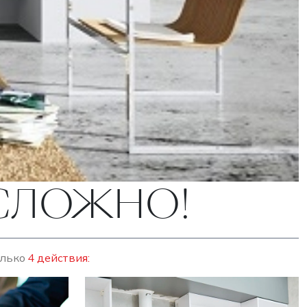
ЕСЛОЖНО!
олько
4 действия: