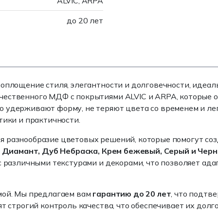
ALVIC, ARPA
до 20 лет
оплощение стиля, элегантности и долговечности, идеа
чественного МДФ с покрытиями ALVIC и ARPA, которые о
 удерживают форму, не теряют цвета со временем и лег
тики и практичности.
 разнообразие цветовых решений, которые помогут соз
, Диамант, Дуб Небраска, Крем бежевый, Серый и Чер
с различными текстурами и декорами, что позволяет ад
мой. Мы предлагаем вам
гарантию до 20 лет
, что подтв
ят строгий контроль качества, что обеспечивает их дол