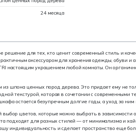
пон ценных пород дерева
24 месяца
е решение для тех, кто ценит современный стиль и кач
практичным аксессуаром для хранения одежды, обуви и 
RI настоящим украшением любой комнаты. Он органично
з шпона ценных пород дерева. Это придает ему не тол
дной текстурой, которая в сочетании с современными т
кафа остается безупречным долгие годы, а уход за ним 
выбор цветов, которые можно выбрать в зависимости от
ета подходят для разных стилей — от минимализма и хай
вашу индивидуальность и сделает пространство еще бол