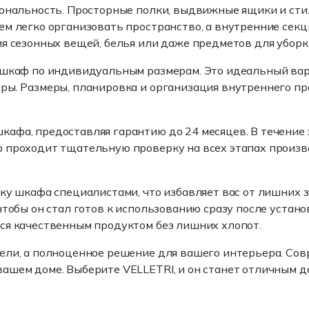
иональность. Просторные полки, выдвижные ящики и ст
ем легко организовать пространство, а внутренние сек
я сезонных вещей, белья или даже предметов для уборк
 шкаф по индивидуальным размерам. Это идеальный вар
ры. Размеры, планировка и организация внутреннего пр
афа, предоставляя гарантию до 24 месяцев. В течение
 проходит тщательную проверку на всех этапах произво
вку шкафа специалистами, что избавляет вас от лишних 
тобы он стал готов к использованию сразу после устано
ся качественным продуктом без лишних хлопот.
ели, а полноценное решение для вашего интерьера. Со
ашем доме. Выберите VELLETRI, и он станет отличным д